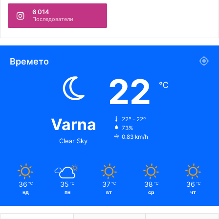
6 014
Последователи
Времето
22
℃
Varna
22º - 22º
73%
0.83 km/h
Clear Sky
36
35
37
38
36
℃
℃
℃
℃
℃
нд
пн
вт
ср
чт