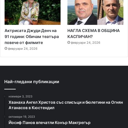
Актрисата Джуди Денч на
НАГЛА СХЕМА В ОБЩИНА
91 години: Обичам театъра
КАСПИЧАН?
повече от филмите
февруари 24, 2026
февруари 24, 2026
Най-гледани публикации
ноември 3, 2023
Хванаха Ангел Христов със списъци и бюлетини на Огнян
Атанасов в Кюстендил
октомври 19, 2023
Йосиф Панов впечатли Конър Макгрегър