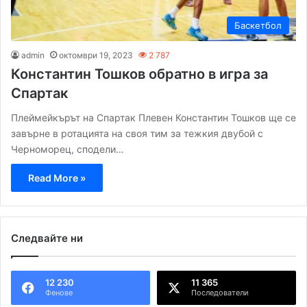
Баскетбол
admin
октомври 19, 2023
2 787
Константин Тошков обратно в игра за
Спартак
Плеймейкърът на Спартак Плевен Константин Тошков ще се
завърне в ротацията на своя тим за тежкия двубой с
Черноморец, сподели…
Read More »
Следвайте ни
12 230
11 365
Фенове
Последователи