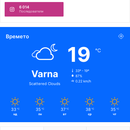
6 014
Последователи
Времето
19
℃
Varna
33º - 19º
87%
0.22 km/h
Scattered Clouds
33
35
37
38
35
℃
℃
℃
℃
℃
нд
пн
вт
ср
чт