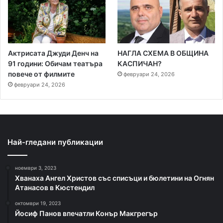
Актрисата Джуди Денч на
НАГЛА СХЕМА В ОБЩИНА
91 години: Обичам театъра
КАСПИЧАН?
повече от филмите
февруари 24, 2026
февруари 24, 2026
Най-гледани публикации
ноември 3, 2023
Хванаха Ангел Христов със списъци и бюлетини на Огнян
Атанасов в Кюстендил
октомври 19, 2023
Йосиф Панов впечатли Конър Макгрегър