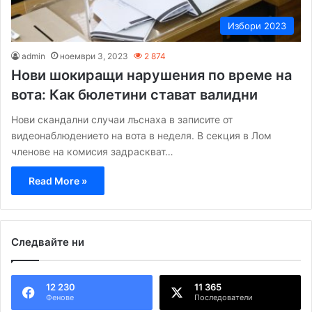
Избори 2023
admin
ноември 3, 2023
2 874
Нови шокиращи нарушения по време на
вота: Как бюлетини стават валидни
Нови скандални случаи лъснаха в записите от
видеонаблюдението на вота в неделя. В секция в Лом
членове на комисия задраскват…
Read More »
Следвайте ни
12 230
11 365
Фенове
Последователи