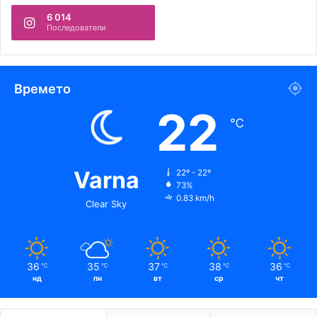
6 014
Последователи
Времето
22
℃
Varna
22º - 22º
73%
0.83 km/h
Clear Sky
36
35
37
38
36
℃
℃
℃
℃
℃
нд
пн
вт
ср
чт