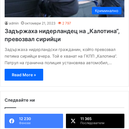
Криминално
admin
октомври 21, 2023
2 797
Задържаха нидерландец на „Калотина“,
превозвал сирийци
Задържаха нидерландски гражданин, който превозвал
петима сирийци вчера. Той е хванат на ГКПП „Калотина“.
Патрул на гранична полиция установява автомобил,…
Read More »
Следвайте ни
12 230
11 365
Фенове
Последователи