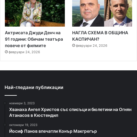
Актрисата Джуди Денч на
НАГЛА СХЕМА В ОБЩИНА
91 години: Обичам театъра
КАСПИЧАН?
повече от филмите
февруари 24, 2026
февруари 24, 2026
Най-гледани публикации
ноември 3, 2023
Хванаха Ангел Христов със списъци и бюлетини на Огнян
Атанасов в Кюстендил
октомври 19, 2023
Йосиф Панов впечатли Конър Макгрегър