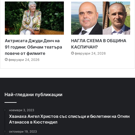
Актрисата Джуди Денч на
НАГЛА СХЕМА В ОБЩИНА
91 години: Обичам театъра
КАСПИЧАН?
повече от филмите
февруари 24, 2026
февруари 24, 2026
Най-гледани публикации
ноември 3, 2023
Хванаха Ангел Христов със списъци и бюлетини на Огнян
Атанасов в Кюстендил
октомври 19, 2023