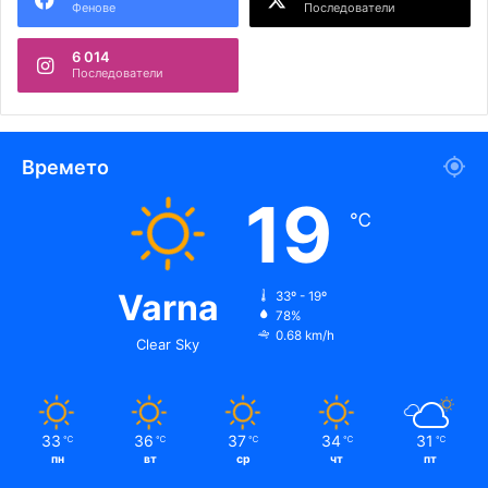
Фенове
Последователи
6 014
Последователи
Времето
19
℃
Varna
33º - 19º
78%
0.68 km/h
Clear Sky
33
36
37
34
31
℃
℃
℃
℃
℃
пн
вт
ср
чт
пт