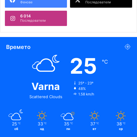
Фенове
Последователи
6 014
Последователи
Времето
25
℃
Varna
25º - 23º
48%
1.58 km/h
Scattered Clouds
25
33
35
37
38
℃
℃
℃
℃
℃
сб
нд
пн
вт
ср