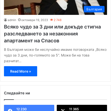
България
admin
октомври 19, 2023
2 748
Всяко чудо за 3 дни или докъде стигна
разследването за незаконния
апартамент на Спасов
В България може би неслучайно имаме поговорката „Всяко
чудо за 3 дни, по-голямото за 5“. Може би на това
разчитат…
Read More »
Следвайте ни
12 230
11 365