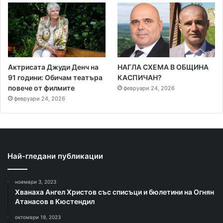
Актрисата Джуди Денч на
НАГЛА СХЕМА В ОБЩИНА
91 години: Обичам театъра
КАСПИЧАН?
повече от филмите
февруари 24, 2026
февруари 24, 2026
Най-гледани публикации
ноември 3, 2023
Хванаха Ангел Христов със списъци и бюлетини на Огнян
Атанасов в Кюстендил
октомври 19, 2023