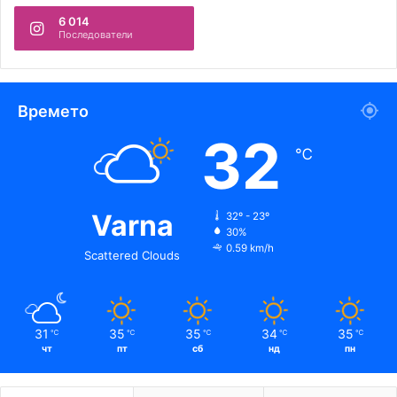
6 014
Последователи
Времето
32
℃
Varna
32º - 23º
30%
0.59 km/h
Scattered Clouds
31
35
35
34
35
℃
℃
℃
℃
℃
чт
пт
сб
нд
пн