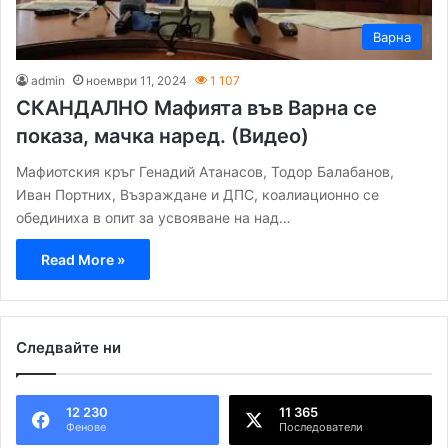
Варна
admin
ноември 11, 2024
1 107
СКАНДАЛНО Мафията във Варна се
показа, мачка наред. (Видео)
Мафиотския кръг Генадий Атанасов, Тодор Балабанов,
Иван Портних, Възраждане и ДПС, коалиационно се
обединиха в опит за усвояване на над…
Read More »
Следвайте ни
12 230
11 365
Фенове
Последователи