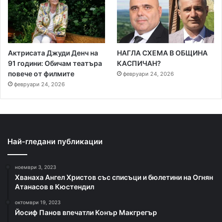
Актрисата Джуди Денч на
НАГЛА СХЕМА В ОБЩИНА
91 години: Обичам театъра
КАСПИЧАН?
повече от филмите
февруари 24, 2026
февруари 24, 2026
Най-гледани публикации
ноември 3, 2023
Хванаха Ангел Христов със списъци и бюлетини на Огнян
Атанасов в Кюстендил
октомври 19, 2023
Йосиф Панов впечатли Конър Макгрегър