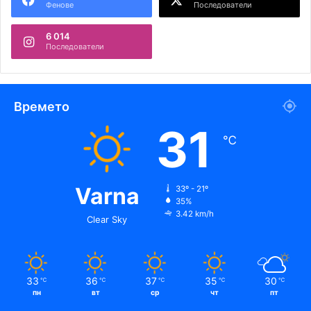
Фенове
Последователи
6 014
Последователи
Времето
31
℃
Varna
33º - 21º
35%
3.42 km/h
Clear Sky
33
36
37
35
30
℃
℃
℃
℃
℃
пн
вт
ср
чт
пт