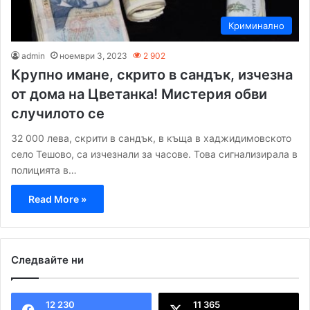
Криминално
admin
ноември 3, 2023
2 902
Крупно имане, скрито в сандък, изчезна
от дома на Цветанка! Мистерия обви
случилото се
32 000 лева, скрити в сандък, в къща в хаджидимовското
село Тешово, са изчезнали за часове. Това сигнализирала в
полицията в…
Read More »
Следвайте ни
12 230
11 365