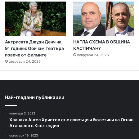
Актрисата Джуди Денч на
НАГЛА СХЕМА В ОБЩИНА
91 години: Обичам театъра
КАСПИЧАН?
повече от филмите
февруари 24, 2026
февруари 24, 2026
Най-гледани публикации
ноември 3, 2023
Хванаха Ангел Христов със списъци и бюлетини на Огнян
Атанасов в Кюстендил
октомври 19, 2023