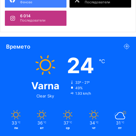
Фенове
Последователи
6 014
Последователи
Времето
24
℃
Varna
33º - 21º
49%
1.93 km/h
Clear Sky
33
36
37
34
31
℃
℃
℃
℃
℃
пн
вт
ср
чт
пт