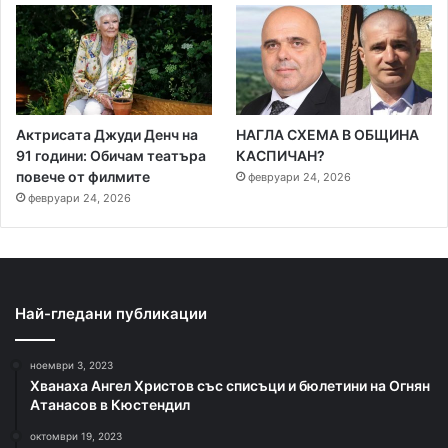
Актрисата Джуди Денч на
НАГЛА СХЕМА В ОБЩИНА
91 години: Обичам театъра
КАСПИЧАН?
повече от филмите
февруари 24, 2026
февруари 24, 2026
Най-гледани публикации
ноември 3, 2023
Хванаха Ангел Христов със списъци и бюлетини на Огнян
Атанасов в Кюстендил
октомври 19, 2023