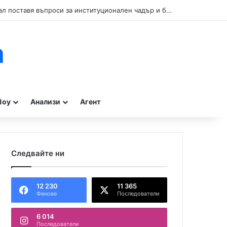
Кой прикрива нарушенията при туристическите влакчета в Бургас? Сигнал поставя въпроси за институционален чадър и бездействие на контролните органи.
m
оу
Анализи
Агент
Следвайте ни
12 230
11 365
Фенове
Последователи
6 014
Последователи