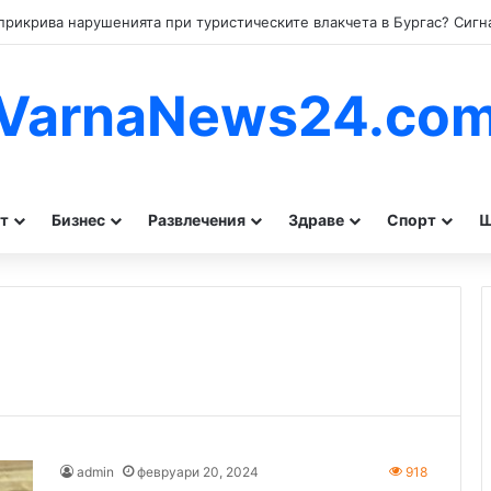
VarnaNews24.co
т
Бизнес
Развлечения
Здраве
Спорт
Ш
admin
февруари 20, 2024
918