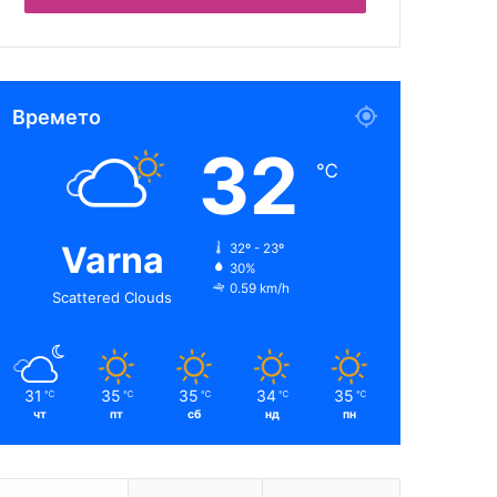
Времето
32
℃
Varna
32º - 23º
30%
0.59 km/h
Scattered Clouds
31
35
35
34
35
℃
℃
℃
℃
℃
чт
пт
сб
нд
пн