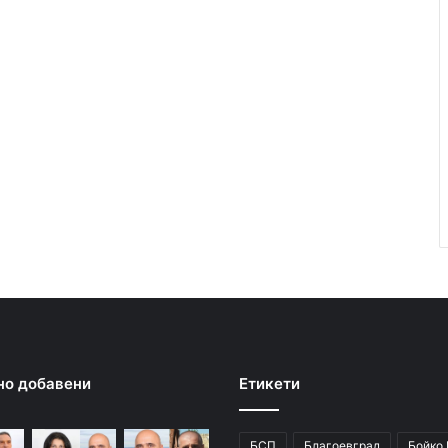
но добавени
Етикети
БСП
Благоевград
Бойко