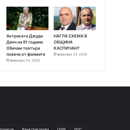
Актрисата Джуди
НАГЛА СХЕМА В
Денч на 91 години:
ОБЩИНА
Обичам театъра
КАСПИЧАН?
повече от филмите
февруари 24, 2026
февруари 24, 2026
 Борисов
Ваня Григорова
ГЕРБ
ДПС