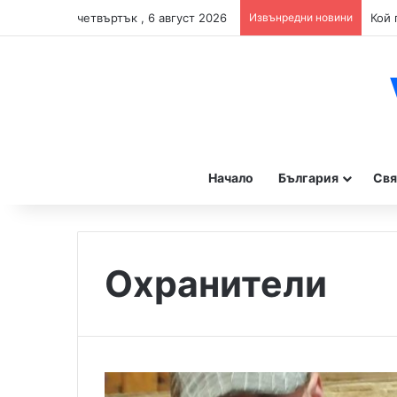
четвъртък , 6 август 2026
Извънредни новини
Начало
България
Свя
Охранители