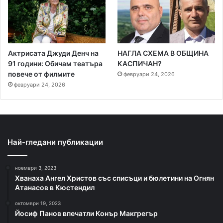
Актрисата Джуди Денч на
НАГЛА СХЕМА В ОБЩИНА
91 години: Обичам театъра
КАСПИЧАН?
повече от филмите
февруари 24, 2026
февруари 24, 2026
Най-гледани публикации
ноември 3, 2023
Хванаха Ангел Христов със списъци и бюлетини на Огнян
Атанасов в Кюстендил
октомври 19, 2023
Йосиф Панов впечатли Конър Макгрегър