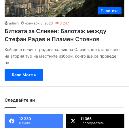
Политика
admin
ноември 3, 2023
3 247
Битката за Сливен: Балотаж между
Стефан Радев и Пламен Стоянов
Кой ще е новият градоначалник на Сливен, ще стане ясно
на втория тур на местните избори, който ще се проведе
на…
Read More »
Следвайте ни
12 230
11 365
Фенове
Последователи