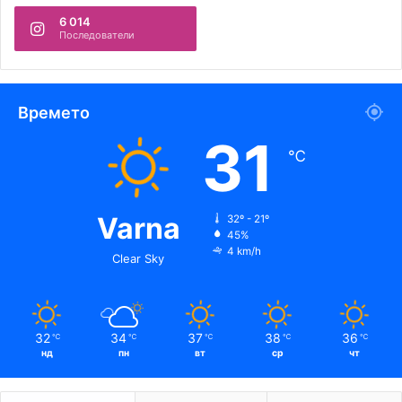
6 014
Последователи
Времето
31
℃
Varna
32º - 21º
45%
4 km/h
Clear Sky
32
34
37
38
36
℃
℃
℃
℃
℃
нд
пн
вт
ср
чт