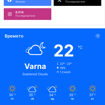
Фенове
Последователи
6 014
Последователи
Времето
22
℃
Varna
22º - 22º
59%
1.3 km/h
Scattered Clouds
35
35
34
35
37
℃
℃
℃
℃
℃
пт
сб
нд
пн
вт