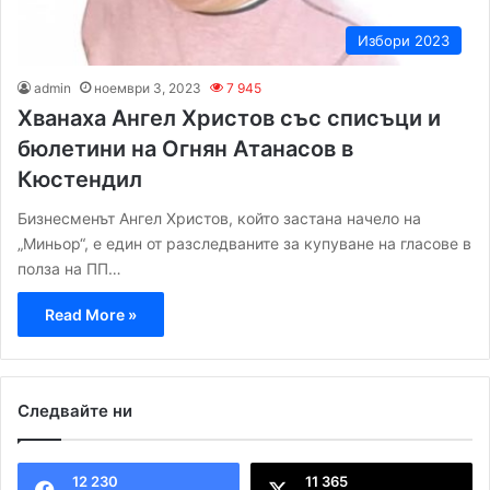
Избори 2023
admin
ноември 3, 2023
7 945
Хванаха Ангел Христов със списъци и
бюлетини на Огнян Атанасов в
Кюстендил
Бизнесменът Ангел Христов, който застана начело на
„Миньор“, е един от разследваните за купуване на гласове в
полза на ПП…
Read More »
Следвайте ни
12 230
11 365