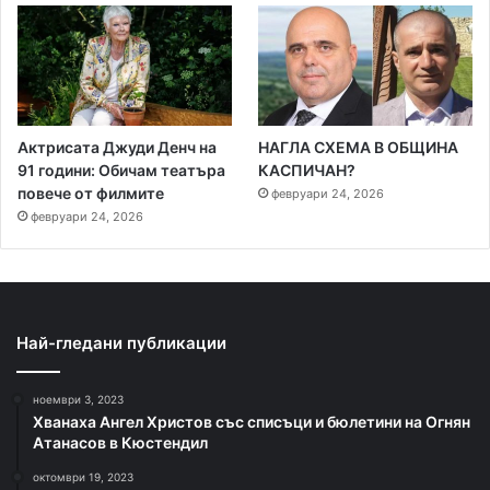
Актрисата Джуди Денч на
НАГЛА СХЕМА В ОБЩИНА
91 години: Обичам театъра
КАСПИЧАН?
повече от филмите
февруари 24, 2026
февруари 24, 2026
Най-гледани публикации
ноември 3, 2023
Хванаха Ангел Христов със списъци и бюлетини на Огнян
Атанасов в Кюстендил
октомври 19, 2023