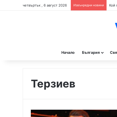
четвъртък , 6 август 2026
Извънредни новини
Начало
България
Свя
Терзиев