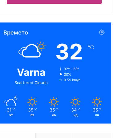
Времето
32
℃
Varna
32º - 23º
30%
0.59 km/h
Scattered Clouds
31
35
35
34
35
℃
℃
℃
℃
℃
чт
пт
сб
нд
пн