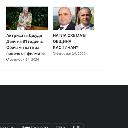
Актрисата Джуди
НАГЛА СХЕМА В
Денч на 91 години:
ОБЩИНА
Обичам театъра
КАСПИЧАН?
повече от филмите
февруари 24, 2026
февруари 24, 2026
 Борисов
Ваня Григорова
ГЕРБ
ДПС