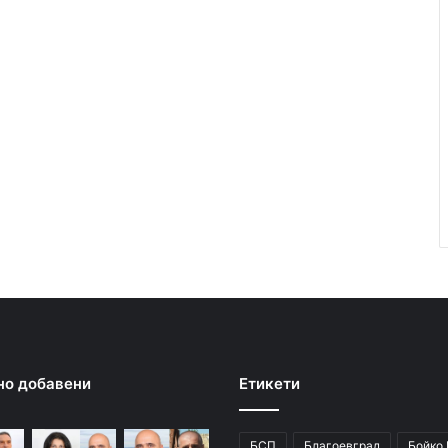
но добавени
Етикети
БСП
Благоевград
Бойко