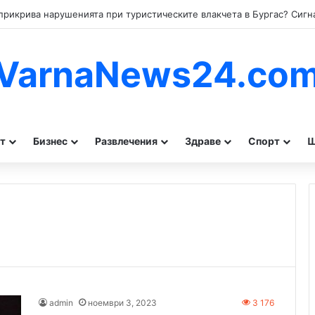
VarnaNews24.co
т
Бизнес
Развлечения
Здраве
Спорт
Ш
admin
ноември 3, 2023
3 176