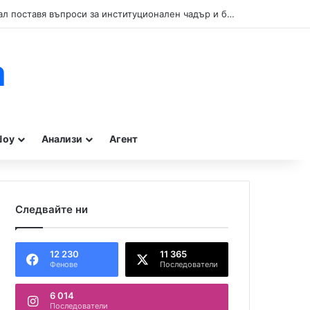
Кой прикрива нарушенията при туристическите влакчета в Бургас? Сигнал поставя въпроси за институционален чадър и бездействие на контролните органи.
m
оу
Анализи
Агент
Следвайте ни
12 230
11 365
Фенове
Последователи
6 014
Последователи