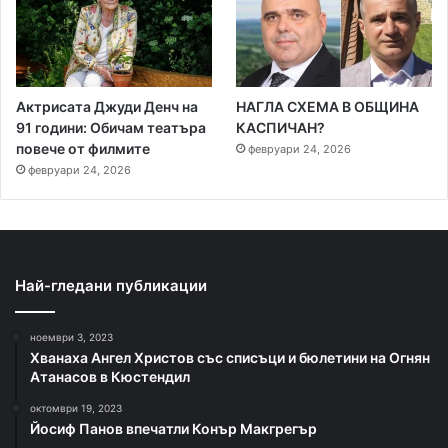
Актрисата Джуди Денч на
НАГЛА СХЕМА В ОБЩИНА
91 години: Обичам театъра
КАСПИЧАН?
повече от филмите
февруари 24, 2026
февруари 24, 2026
Най-гледани публикации
ноември 3, 2023
Хванаха Ангел Христов със списъци и бюлетини на Огнян
Атанасов в Кюстендил
октомври 19, 2023
Йосиф Панов впечатли Конър Макгрегър