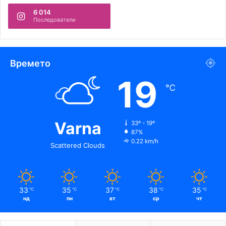
6 014
Последователи
Времето
19
℃
Varna
33º - 19º
87%
0.22 km/h
Scattered Clouds
33
35
37
38
35
℃
℃
℃
℃
℃
нд
пн
вт
ср
чт