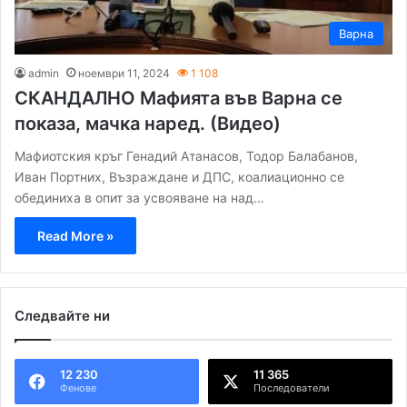
Варна
admin
ноември 11, 2024
1 108
СКАНДАЛНО Мафията във Варна се
показа, мачка наред. (Видео)
Мафиотския кръг Генадий Атанасов, Тодор Балабанов,
Иван Портних, Възраждане и ДПС, коалиационно се
обединиха в опит за усвояване на над…
Read More »
Следвайте ни
12 230
11 365
Фенове
Последователи