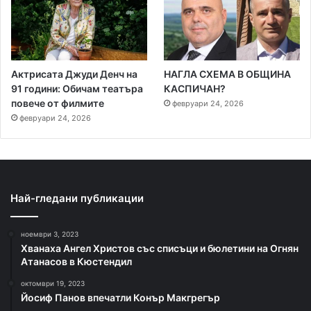
Актрисата Джуди Денч на
НАГЛА СХЕМА В ОБЩИНА
91 години: Обичам театъра
КАСПИЧАН?
повече от филмите
февруари 24, 2026
февруари 24, 2026
Най-гледани публикации
ноември 3, 2023
Хванаха Ангел Христов със списъци и бюлетини на Огнян
Атанасов в Кюстендил
октомври 19, 2023
Йосиф Панов впечатли Конър Макгрегър