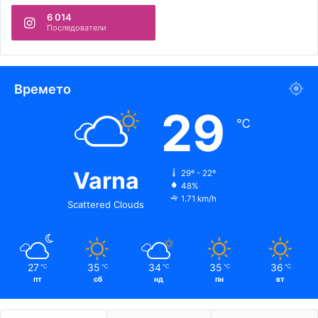
6 014
Последователи
Времето
29
℃
Varna
29º - 22º
48%
1.71 km/h
Scattered Clouds
27
35
34
35
36
℃
℃
℃
℃
℃
пт
сб
нд
пн
вт