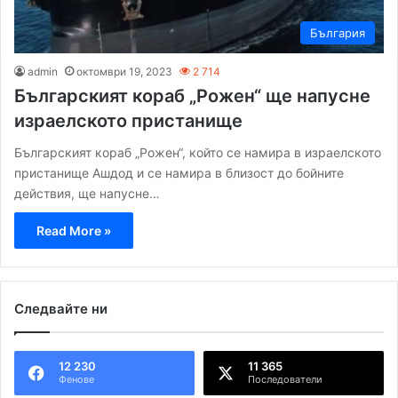
България
admin
октомври 19, 2023
2 714
Българският кораб „Рожен“ ще напусне
израелското пристанище
Българският кораб „Рожен“, който се намира в израелското
пристанище Ашдод и се намира в близост до бойните
действия, ще напусне…
Read More »
Следвайте ни
12 230
11 365
Фенове
Последователи