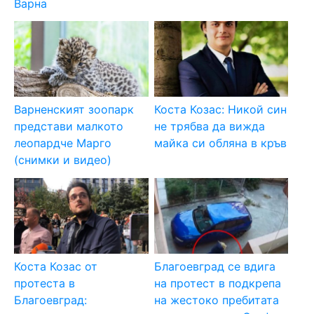
Варна
Варненският зоопарк
Коста Козас: Никой син
представи малкото
не трябва да вижда
леопардче Марго
майка си обляна в кръв
(снимки и видео)
Коста Козас от
Благоевград се вдига
протеста в
на протест в подкрепа
Благоевград:
на жестоко пребитата