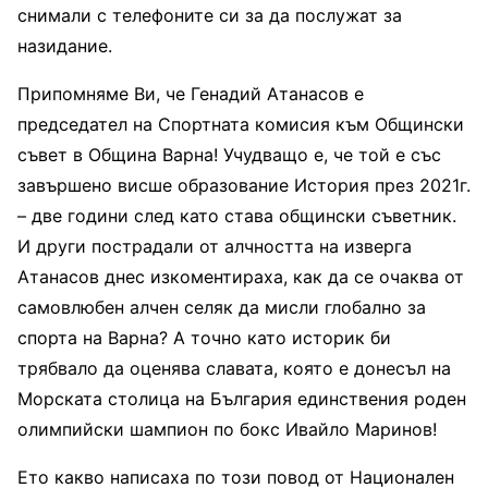
снимали с телефоните си за да послужат за
назидание.
Припомняме Ви, че Генадий Атанасов е
председател на Спортната комисия към Общински
съвет в Община Варна! Учудващо е, че той е със
завършено висше образование История през 2021г.
– две години след като става общински съветник.
И други пострадали от алчността на изверга
Атанасов днес изкоментираха, как да се очаква от
самовлюбен алчен селяк да мисли глобално за
спорта на Варна? А точно като историк би
трябвало да оценява славата, която е донесъл на
Морската столица на България единствения роден
олимпийски шампион по бокс Ивайло Маринов!
Ето какво написаха по този повод от Национален