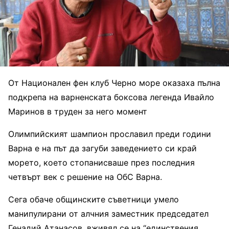
От Национален фен клуб Черно море оказаха пълна
подкрепа на варненската боксова легенда Ивайло
Маринов в труден за него момент
Олимпийският шампион прославил преди години
Варна е на път да загуби заведението си край
морето, което стопанисваше през последния
четвърт век с решение на ОбС Варна.
Сега обаче общинските съветници умело
манипулирани от алчния заместник председател
Генадий Атанасов, вживял се на “единствения