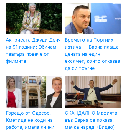
Актрисата Джуди Денч
Времето на Портних
на 91 години: Обичам
изтича — Варна плаща
театъра повече от
цената на един
филмите
екскмет, който отказва
да си тръгне
Горещо от Одесос!
СКАНДАЛНО Мафията
Кметица не ходи на
във Варна се показа,
работа, имала лични
мачка наред. (Видео)