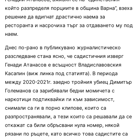
който разпределя порциите в община Варна”, взеха
решение да вдигнат драстично наема за
ресторанта и насрочиха търг за отдаването му под
наем.
Днес по-рано в публикувано журналистическо
разследване стана ясно, че садистичния изверг
Генади Атанасов е всъщност Владиславовския
Касапин (виж линка под статията). В периода
между 2020-2021г. заедно тройния убиец Димитър
Големанов са зарибявали бедни момичета с
наркотици подтиквайки ги към зависимост,
снимали са ги в порно клипове, които са
разпространявали, а тези които са решавали да се
откажат са били обръсвани нула номер, някой
рязани по ръцете, като всичко това садистите са