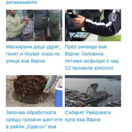
ангажименти
Маскирани деца удрят,
През уикенда във
гонят и псуват хора по
Варна: Заловиха
улици във Варна
петима шофьори с над
1,2 промила алкохол
Започва обработката
Събарят Рейдовата
срещу гризачи шахтите
кула във Варна
в район „Одесос“ във