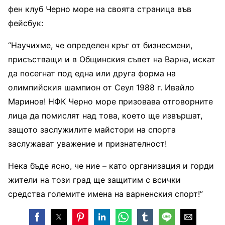
фен клуб Черно море на своята страница във
фейсбук:
“Научихме, че определен кръг от бизнесмени,
присъстващи и в Общинския съвет на Варна, искат
да посегнат под една или друга форма на
олимпийския шампион от Сеул 1988 г. Ивайло
Маринов! НФК Черно море призовава отговорните
лица да помислят над това, което ще извършат,
защото заслужилите майстори на спорта
заслужават уважение и признателност!
Нека бъде ясно, че ние – като организация и горди
жители на този град ще защитим с всички
средства големите имена на варненския спорт!”