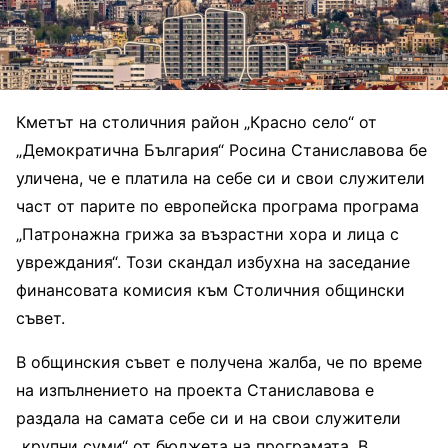
Кметът на столичния район „Красно село“ от
„Демократична България“ Росина Станиславова бе
уличена, че е платила на себе си и свои служители
част от парите по европейска програма програма
„Патронажна грижа за възрастни хора и лица с
увреждания“. Този скандал избухна на заседание
финансовата комисия към Столичния общински
съвет.
В общинския съвет е получена жалба, че по време
на изпълнението на проекта Станиславова е
раздала на самата себе си и на свои служители
„крупни суми“ от бюджета на програмата. В