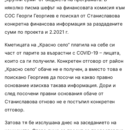
няколко писма шефът на финансовата комисия към
СОС Георги Георгиев е поискал от Станиславова
конкретна финансова информация за раздадените
суми по проекта и 2.2021 г.
Кметицата на „Красно село“ платила на себе си
част от парите за възрастни с COVID-19 – лицата,
които са ги получили. Конкретен отговор от район
„Красно село“ обаче не е получен, а вместо това е
поискано Георгиев да посочи на какво правно
основание изисква такава информация. Дори и
след посочени правни основания обаче от
Станиславова отново не е постъпил конкретен
отговор.
Затова тя бе изслушана днес на заседанието на