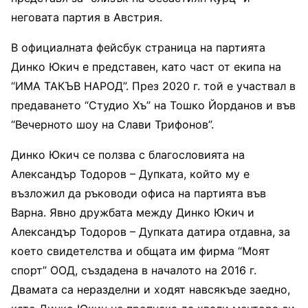
неговата партия в Австрия.
В официалната фейсбук страница на партията
Динко Юкич е представен, като част от екипа на
“ИМА ТАКЪВ НАРОД”. През 2020 г. той е участвал в
предаването “Студио Хъ” на Тошко Йорданов и във
“Вечерното шоу на Слави Трифонов”.
Динко Юкич се ползва с благословията на
Александър Тодоров – Дупката, който му е
възложил да ръководи офиса на партията във
Варна. Явно дружбата между Динко Юкич и
Александър Тодоров – Дупката датира отдавна, за
което свидетелства и общата им фирма “Моят
спорт” ООД, създадена в началото на 2016 г.
Двамата са неразделни и ходят навсякъде заедно,