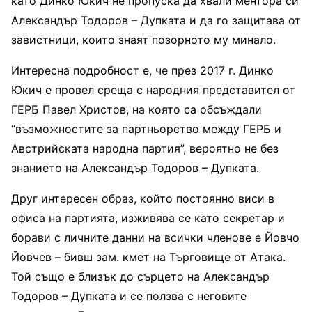
като Динко Юкич не пропуска да хвали ментора си
Александър Тодоров – Дупката и да го защитава от
завистници, които знаят позорното му минало.
Интересна подробност е, че през 2017 г. Динко
Юкич е провел среща с народния представител от
ГЕРБ Павел Христов, на която са обсъждали
“възможностите за партньорство между ГЕРБ и
Австрийската народна партия”, вероятно не без
знанието на Александър Тодоров – Дупката.
Друг интересен образ, който постоянно виси в
офиса на партията, изживява се като секретар и
борави с личните данни на всички членове е Йовчо
Йовчев – бивш зам. кмет на Търговище от Атака.
Той също е близък до сърцето на Александър
Тодоров – Дупката и се ползва с неговите