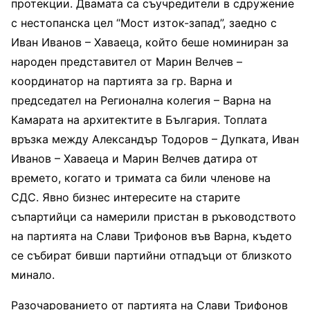
протекции. Двамата са съучредители в сдружение
с нестопанска цел “Мост изток-запад”, заедно с
Иван Иванов – Хаваеца, който беше номиниран за
народен представител от Марин Велчев –
координатор на партията за гр. Варна и
председател на Регионална колегия – Варна на
Камарата на архитектите в България. Топлата
връзка между Александър Тодоров – Дупката, Иван
Иванов – Хаваеца и Марин Велчев датира от
времето, когато и тримата са били членове на
СДС. Явно бизнес интересите на старите
съпартийци са намерили пристан в ръководството
на партията на Слави Трифонов във Варна, където
се събират бивши партийни отпадъци от близкото
минало.
Разочарованието от партията на Слави Трифонов