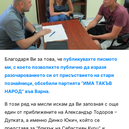
Благодаря Ви за това, че
публикувахте писмото
ми, с което позволихте публично да изразя
разочарованието си от присъствието на стари
познайници, обсебили партията “ИМА ТАКЪВ
НАРОД” във Варна.
В този ред на мисли искам да Ви запозная с още
един от приближените на Александър Тодоров –
Дупката, а именно Динко Юкич, който се
представя за “близък на Себастиян Курц” и