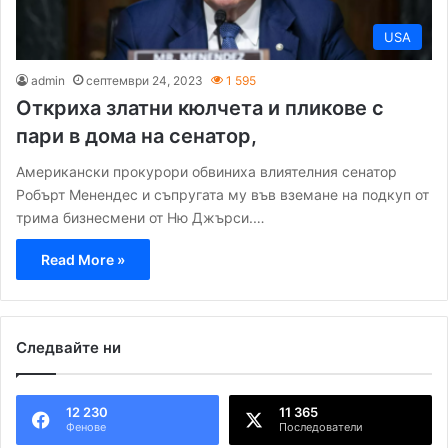
USA
admin
септември 24, 2023
1 595
Откриха златни кюлчета и пликове с
пари в дома на сенатор,
Американски прокурори обвиниха влиятелния сенатор
Робърт Менендес и съпругата му във вземане на подкуп от
трима бизнесмени от Ню Джърси.…
Read More »
Следвайте ни
12 230
11 365
Фенове
Последователи