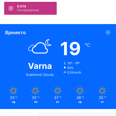
6 014
Последователи
Времето
19
℃
Varna
33º - 19º
90%
0.59 km/h
Scattered Clouds
33
35
37
38
35
℃
℃
℃
℃
℃
нд
пн
вт
ср
чт