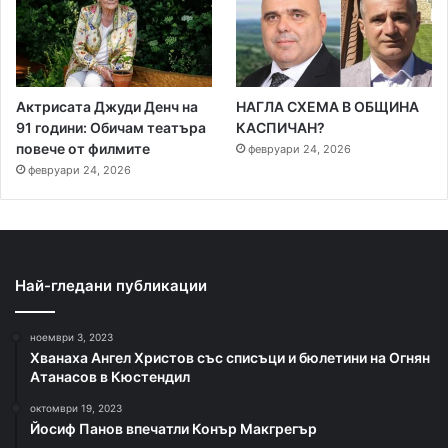
Актрисата Джуди Денч на
НАГЛА СХЕМА В ОБЩИНА
91 години: Обичам театъра
КАСПИЧАН?
повече от филмите
февруари 24, 2026
февруари 24, 2026
Най-гледани публикации
ноември 3, 2023
Хванаха Ангел Христов със списъци и бюлетини на Огнян
Атанасов в Кюстендил
октомври 19, 2023
Йосиф Панов впечатли Конър Макгрегър