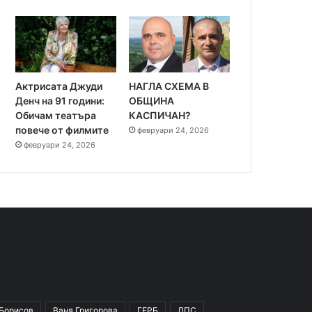
Актрисата Джуди
НАГЛА СХЕМА В
Денч на 91 години:
ОБЩИНА
Обичам театъра
КАСПИЧАН?
повече от филмите
февруари 24, 2026
февруари 24, 2026
 Борисов
Ваня Григорова
ГЕРБ
ДПС