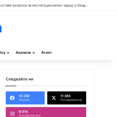
Кой прикрива нарушенията при туристическите влакчета в Бургас? Сигнал поставя въпроси за институционален чадър и бездействие на контролните органи.
m
оу
Анализи
Агент
Следвайте ни
12 230
11 365
Фенове
Последователи
6 014
Последователи