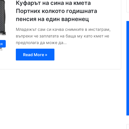
Куфарът на сина на кмета
Портних колкото годишната
пенсия на един варненец
Младежът сам си качва снимките в инстаграм,
въпреки че заплатата на баща му като кмет не
предполага да може да…
ия
Read More »