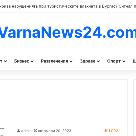
VarnaNews24.co
т
Бизнес
Развлечения
Здраве
Спорт
Ш
admin
октомври 20, 2023
1 003