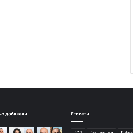
но добавени
Етикети
БСП
Благоевград
Бойко