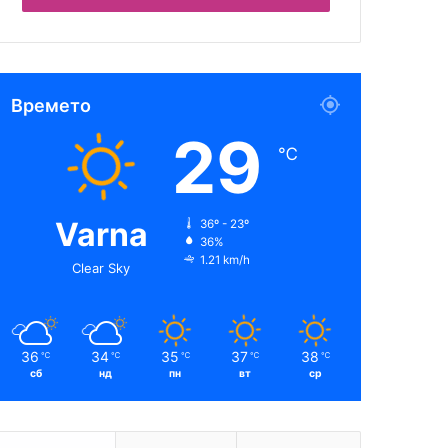
Времето
29
℃
Varna
36º - 23º
36%
1.21 km/h
Clear Sky
36
34
35
37
38
℃
℃
℃
℃
℃
сб
нд
пн
вт
ср