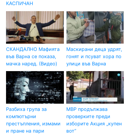
КАСПИЧАН
СКАНДАЛНО Мафията
Маскирани деца удрят,
във Варна се показа,
гонят и псуват хора по
мачка наред. (Видео)
улици във Варна
Разбиха група за
МВР продължава
компютърни
проверките преди
престъпления, измами
изборите Акция „купен
и пране на пари
вот”