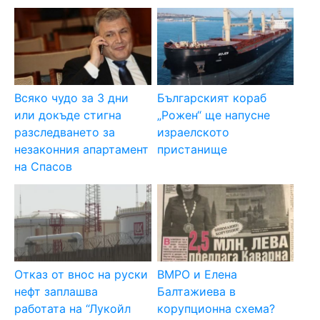
Всяко чудо за 3 дни
Българският кораб
или докъде стигна
„Рожен“ ще напусне
разследването за
израелското
незаконния апартамент
пристанище
на Спасов
Отказ от внос на руски
ВМРО и Елена
нефт заплашва
Балтажиева в
работата на “Лукойл
корупционна схема?