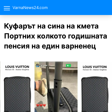
VarnaNews24.com
Куфарът на сина на кмета
Портних колкото годишната
пенсия на един варненец