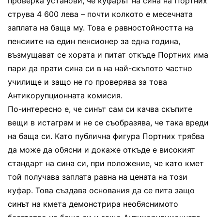
проверка установи, че куфарът на сина на Портних
струва 4 600 лева – почти колкото е месечната
заплата на баща му. Това е равностойността на
пенсиите на един пенсионер за една година,
възмущават се хората и питат откъде Портних има
пари да прати сина си в на най-скъпото частно
училище и защо не го проверява за това
Антикорупционната комисия.
По-интересно е, че синът сам си качва скъпите
вещи в истаграм и не се съобразява, че така вреди
на баща си. Като публична фигура Портних трябва
да може да обясни и докаже откъде е високият
стандарт на сина си, при положение, че като кмет
той получава заплата равна на цената на този
куфар. Това създава основания да се пита защо
синът на кмета демонстрира необяснимото