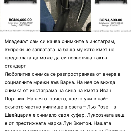
Младежът сам си качва снимките в инстаграм,
въпреки че заплатата на баща му като кмет не
предполага да може да си позволява такъв
стандарт
Любопитна снимка се разпространява от вчера в
социалните мрежи във Варна. На нея се вижда
снимка от инстаграма на сина на кмета Иван
Портних. На нея отрочето, което учи в най-
скъпото частно училище в света – Льо Розе – в
Швейцария е снимало своя куфар. Луксозната вещ
е от престижната марка Луи Вюитон. Нашата