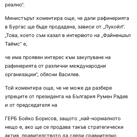
реално“.
Министърът коментира още, че дали рафинерията
в Бургас ще бъде продадена, зависи от „Лукойл“.
„Това, което съм казал в интервюто на „Файненшъл
Таймс“ е,
че има проявен интерес към закупуване на
рафинерията от различни международни
организации“, обясни Василев.
Той коментира още, че не може да разбере
упреците от президента на България Румен Радев
и от председателя на
ГЕРБ Бойко Борисов, защото „най-нормалното
нещо е, ако ще се продава такъв стратегически
актив, правителството да следи сравнително