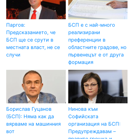
Паргов:
БСП е с най-много
Предсказанието, че
реализирани
БСП ще се срути в
преференции в
местната власт, не се
областните градове, но
случи
първенецът е от друга
формация
Борислав Гуцанов
Нинова към
(БСП): Няма как да
Софийската
вярваме на машинния
организация на БСП:
вот
Предупреждавам –
правите грешка и