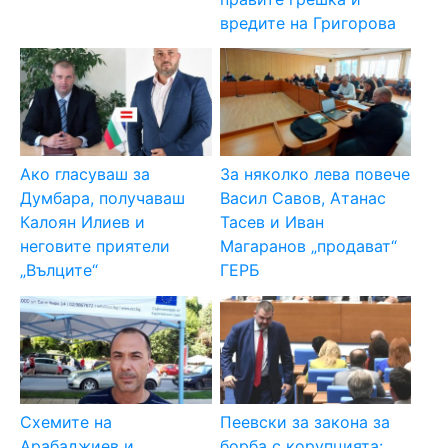
вредите на Григорова
Ако гласуваш за
За няколко лева повече
Думбара, получаваш
Васил Савов, Атанас
Калоян Илиев и
Тасев и Иван
неговите приятели
Магаранов „продават“
„Вълците“
ГЕРБ
Схемите на
Пеевски за закона за
Арабаджиев и
борба с корупцията: