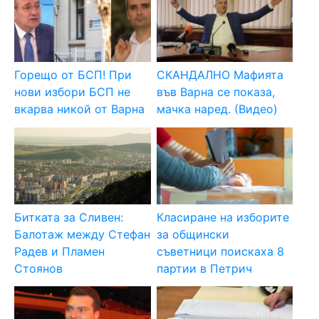
Горещо от БСП! При
СКАНДАЛНО Мафията
нови избори БСП не
във Варна се показа,
вкарва никой от Варна
мачка наред. (Видео)
Битката за Сливен:
Класиране на изборите
Балотаж между Стефан
за общински
Радев и Пламен
съветници поискаха 8
Стоянов
партии в Петрич