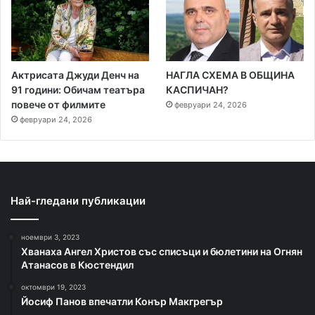
Актрисата Джуди Денч на
НАГЛА СХЕМА В ОБЩИНА
91 години: Обичам театъра
КАСПИЧАН?
повече от филмите
февруари 24, 2026
февруари 24, 2026
Най-гледани публикации
ноември 3, 2023
Хванаха Ангел Христов със списъци и бюлетини на Огнян
Атанасов в Кюстендил
октомври 19, 2023
Йосиф Панов впечатли Конър Макгрегър