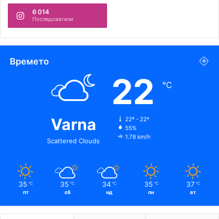
6 014
Последователи
Времето
22
℃
Varna
22º - 22º
55%
1.78 km/h
Scattered Clouds
35
35
34
35
37
℃
℃
℃
℃
℃
пт
сб
нд
пн
вт