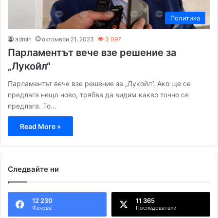
Политика
admin
октомври 21, 2023
3 097
Парламентът вече взе решение за
„Лукойл“
Парламентът вече взе решение за „Лукойл“. Ако ще се
предлага нещо ново, трябва да видим какво точно се
предлага. То…
Read More »
Следвайте ни
12 230
11 365
Фенове
Последователи