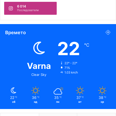
6 014
Последователи
Времето
22
℃
Varna
22º - 22º
71%
1.03 km/h
Clear Sky
22
36
35
37
38
℃
℃
℃
℃
℃
сб
нд
пн
вт
ср