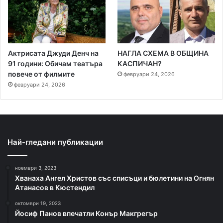
Актрисата Джуди Денч на
НАГЛА СХЕМА В ОБЩИНА
91 години: Обичам театъра
КАСПИЧАН?
повече от филмите
февруари 24, 2026
февруари 24, 2026
Най-гледани публикации
ноември 3, 2023
Хванаха Ангел Христов със списъци и бюлетини на Огнян
Атанасов в Кюстендил
октомври 19, 2023
Йосиф Панов впечатли Конър Макгрегър