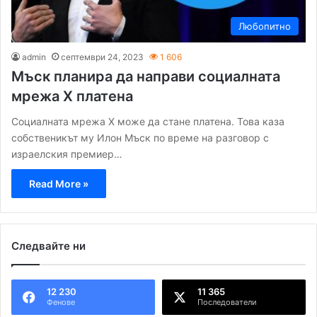
Любопитно
admin
септември 24, 2023
1 606
Мъск планира да направи социалната
мрежа X платена
Социалната мрежа X може да стане платена. Това каза
собственикът му Илон Мъск по време на разговор с
израелския премиер…
Read More »
Следвайте ни
12 230
11 365
Фенове
Последователи