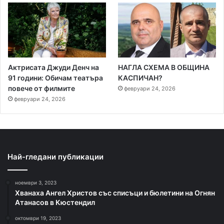
Актрисата Джуди Денч на
НАГЛА СХЕМА В ОБЩИНА
91 години: Обичам театъра
КАСПИЧАН?
повече от филмите
февруари 24, 2026
февруари 24, 2026
Най-гледани публикации
ноември 3, 2023
Хванаха Ангел Христов със списъци и бюлетини на Огнян
Атанасов в Кюстендил
октомври 19, 2023