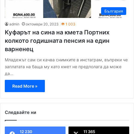
България
admin
октомври 20, 2023
1 003
Куфарът на сина на кмета Портних
колкото годишната пенсия на един
варненец
Младежът сам си качва снимките в инстаграм, въпреки че
заплатата на баща му като кмет не предполага да може
да…
Read More »
Следвайте ни
12 230
11 365