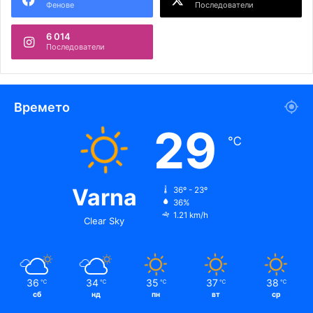
Фенове
Последователи
6 014
Последователи
Времето
29
℃
Varna
36º - 23º
36%
1.21 km/h
Clear Sky
36
34
35
37
38
℃
℃
℃
℃
℃
сб
нд
пн
вт
ср