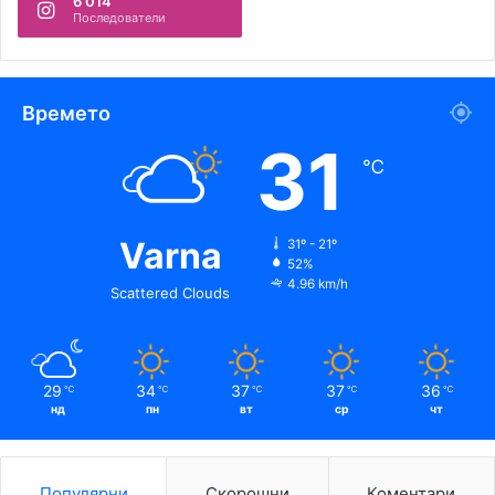
6 014
Последователи
Времето
31
℃
Varna
31º - 21º
52%
4.96 km/h
Scattered Clouds
29
34
37
37
36
℃
℃
℃
℃
℃
нд
пн
вт
ср
чт
Популярни
Скорошни
Коментари