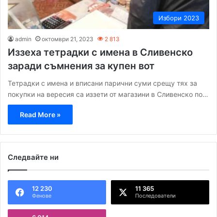
Избори 2023
admin
октомври 21, 2023
2 813
Иззеха тетрадки с имена в Сливенско
заради съмнения за купен вот
Тетрадки с имена и вписани парични суми срещу тях за
покупки на вересия са иззети от магазини в Сливенско по…
Read More »
Следвайте ни
12 230
11 365
Фенове
Последователи