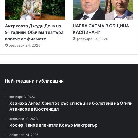
Актрисата Джуди Денч на
НАГЛА СХЕМА В ОБЩИНА
91 години: Обичам театъра
КАСПИЧАН?
повече от филмите
февруари 24, 2026
февруари 24, 2026
Най-гледани публикации
ноември 3, 2023
Хванаха Ангел Христов със списъци и бюлетини на Огнян
Атанасов в Кюстендил
октомври 19, 2023
Йосиф Панов впечатли Конър Макгрегър
февруари 24, 2026