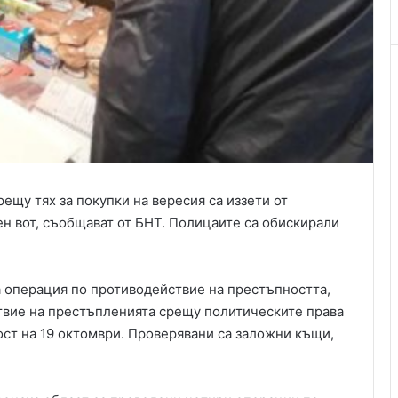
ещу тях за покупки на вересия са иззети от
ен вот, съобщават от БНТ. Полицаите са обискирали
а операция по противодействие на престъпността,
твие на престъпленията срещу политическите права
ост на 19 октомври. Проверявани са заложни къщи,