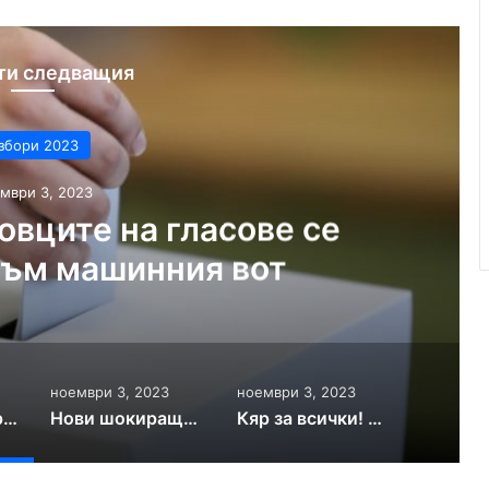
ти следващия
збори 2023
мври 3, 2023
овците на гласове се
към машинния вот
ноември 3, 2023
ноември 3, 2023
Политолог: Търговците на гласове се адаптирали към машинния вот
Нови шокиращи нарушения по време на вота: Как бюлетини стават валидни
Кяр за всички! Мераклия за общинар скандализира с предложение в изборната нощ ВИДЕО