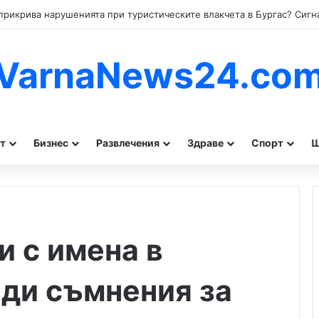
VarnaNews24.co
т
Бизнес
Развлечения
Здраве
Спорт
Ш
и с имена в
ди съмнения за