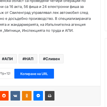
венска област са проведени четири операции по
и са 16 акта, 56 фиша и 24 електронни фиша за
ъж от Свиленград управлявал лек автомобил след
ано е досъдебно производство. В специализираната
ията и жандармерията, на Изпълнителна агенция
я „Митници, Инспекцията по труда и АПИ.
АПИ
НАП
Сливен
Копиране на URL
Reddit
VKontakte
Odnoklassniki
Messenger
Печат