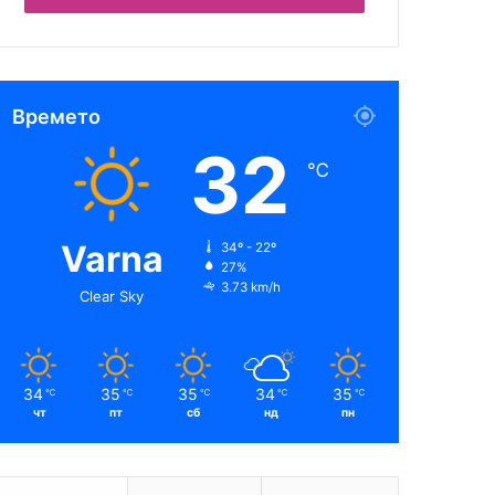
Времето
32
℃
Varna
34º - 22º
27%
3.73 km/h
Clear Sky
34
35
35
34
35
℃
℃
℃
℃
℃
чт
пт
сб
нд
пн