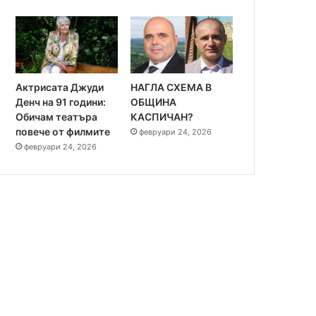
Актрисата Джуди
НАГЛА СХЕМА В
Избори 2023
Денч на 91 години:
ОБЩИНА
Обичам театъра
КАСПИЧАН?
ноември 3, 2023
повече от филмите
февруари 24, 2026
Нови шокиращи нарушени
февруари 24, 2026
вота: Как бюлетини ст