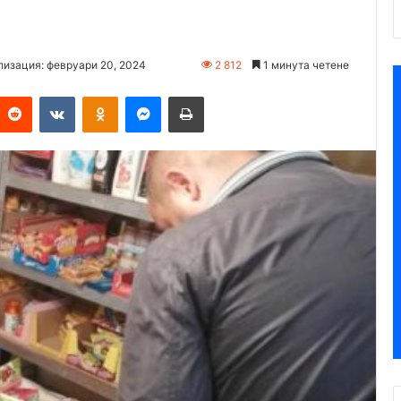
лизация: февруари 20, 2024
2 812
1 минута четене
Reddit
VKontakte
Odnoklassniki
Messenger
Печат