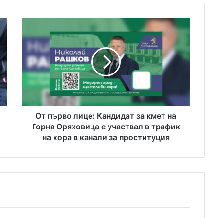
О
т
п
ъ
р
в
о
л
и
ц
От първо лице: Кандидат за кмет на
е
Горна Оряховица е участвал в трафик
:
на хора в канали за проституция
К
а
н
д
и
д
а
т