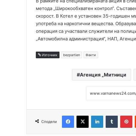
В рамките на специализираната акция в сли
метода „Широкообхватен контрол“. Съставен
скорост. В Котел е установен 35-годишен м
употреба на наркотични вещества. Образув
операция са участвали служители на полиц
„Автомобилна администрация“, НАП, Агенци
Източник
bezpartien
Факти
Агенция „Митници
Facebook
X
LinkedIn
Tumblr
Pinterest
Сподели