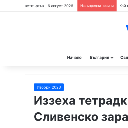
четвъртък , 6 август 2026
Извънредни новини
Начало
България
Свя
Избори 2023
Иззеха тетрадк
Сливенско зара