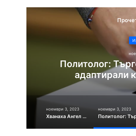
Проче
И
ное
Политолог: Търг
л
адаптирали 
ноември 3, 2023
ноември 3, 2023
Хванаха Ангел Христов със списъци и бюлетини на Огнян Атанасов в Кюстендил