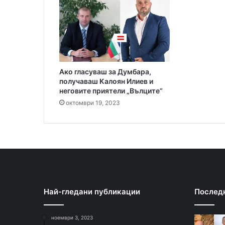
н
а
„
К
а
л
Ако гласуваш за Думбара,
о
получаваш Калоян Илиев и
т
неговите приятели „Вълците“
и
октомври 19, 2023
н
а
“
,
п
р
е
в
о
Най-гледани публикации
Послед
з
в
ноември 3, 2023
а