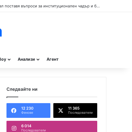
Кой прикрива нарушенията при туристическите влакчета в Бургас? Сигнал поставя въпроси за институционален чадър и бездействие на контролните органи.
m
оу
Анализи
Агент
Следвайте ни
12 230
11 365
Фенове
Последователи
6 014
Последователи