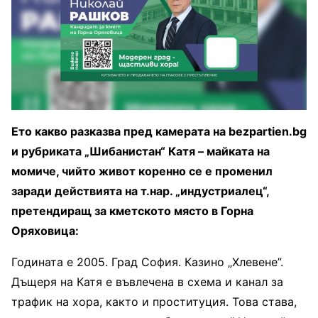
Ето какво разказва пред камерата на bezpartien.bg
и рубриката „Шибанистан“ Катя – майката на
момиче, чийто живот коренно се е променил
заради действията на т.нар. „индустриалец“,
претендиращ за кметското място в Горна
Оряховица:
Годината е 2005. Град София. Казино „Хлевене”.
Дъщеря на Катя е въвлечена в схема и канал за
трафик на хора, както и проституция. Това става,