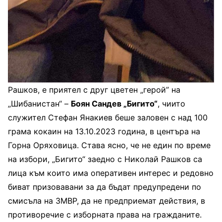
Рашков, е приятел с друг цветен „герой” на
„Шибанистан“ –
Боян Сандев „Бигито“
, чиито
служител Стефан Янакиев беше заловен с над 100
грама кокаин на 13.10.2023 година, в центъра на
Горна Оряховица. Става ясно, че не един по време
на избори, „Бигито“ заедно с Николай Рашков са
лица към които има оперативен интерес и редовно
биват призовавани за да бъдат предупредени по
смисъла на ЗМВР, да не предприемат действия, в
противоречие с изборната права на гражданите.