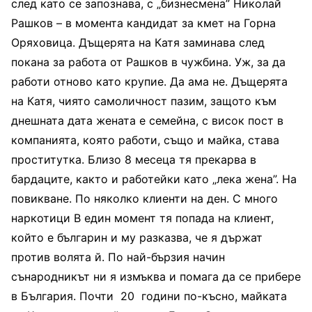
след като се запознава, с „бизнесмена” Николай
Рашков – в момента кандидат за кмет на Горна
Оряховица. Дъщерята на Катя заминава след
покана за работа от Рашков в чужбина. Уж, за да
работи отново като крупие. Да ама не. Дъщерята
на Катя, чиято самоличност пазим, защото към
днешната дата жената е семейна, с висок пост в
компанията, която работи, също и майка, става
проститутка. Близо 8 месеца тя прекарва в
бардаците, както и работейки като „лека жена”. На
повикване. По няколко клиенти на ден. С много
наркотици В един момент тя попада на клиент,
който е българин и му разказва, че я държат
против волята й. По най-бързия начин
сънародникът ни я измъква и помага да се прибере
в България. Почти 20 години по-късно, майката