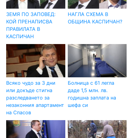
ЗЕМЯ ПО ЗАПОВЕД:
НАГЛА СХЕМА В
КОЙ ПРЕНАПИСВА
ОБЩИНА КАСПИЧАН?
ПРАВИЛАТА В
КАСПИЧАН
Всяко чудо за 3 дни
Болница с 61 легла
или докъде стигна
даде 1,5 млн. лв.
разследването за
годишна заплата на
незаконния апартамент
шефа си
на Спасов