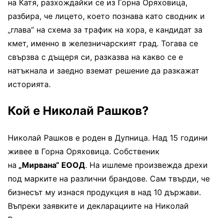
на Катя, разхождайки се из Горна Оряховица,
разбира, че лицето, което познава като сводник и
„глава” на схема за трафик на хора, е кандидат за
кмет, именно в железничарският град. Тогава се
свързва с дъщеря си, разказва на какво се е
натъкнала и заедно вземат решение да разкажат
историята.
Кой е Николай Рашков?
Николай Рашков е роден в Дупница. Над 15 години
живее в Горна Оряховица. Собственик
на
„Мирвана“ ЕООД
. На ишлеме произвежда дрехи
под марките на различни брандове. Сам твърди, че
бизнесът му изнася продукция в над 10 държави.
Въпреки заявките и декларациите на Николай