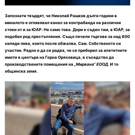
Запознати твърдят, че Николай Рашков дълги години в
миналото е оглавявал канал за контрабанда на различни
стоки от и за ЮАР. Не само това. Дори е съден там, в ЮАР, за
подобен род престъпления. Също печели търгове за над 600
хиляди лева, които после обжалва. Сам. Собственото си
участие. Редно е да се радва, че се преборил за апетитните
имоти в центъра на Горна Оряховица, в съседство до
производствените помещения на
„Мирвана“ ЕООД
. И то
общинска земя.