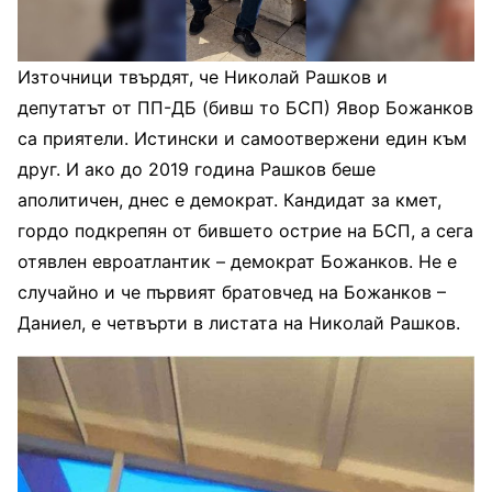
Източници твърдят, че Николай Рашков и
депутатът от ПП-ДБ (бивш то БСП) Явор Божанков
са приятели. Истински и самоотвержени един към
друг. И ако до 2019 година Рашков беше
аполитичен, днес е демократ. Кандидат за кмет,
гордо подкрепян от бившето острие на БСП, а сега
отявлен евроатлантик – демократ Божанков. Не е
случайно и че първият братовчед на Божанков –
Даниел, е четвърти в листата на Николай Рашков.