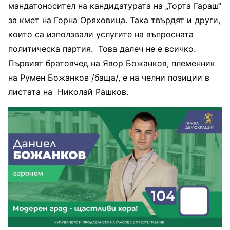
мандатоносител на кандидатурата на „Торта Гараш“
за кмет на Горна Оряховица. Така твърдят и други,
които са използвали услугите на въпросната
политическа партия. Това далеч не е всичко.
Първият братовчед на Явор Божанков, племенник
на Румен Божанков /баща/, е на челни позиции в
листата на Николай Рашков.