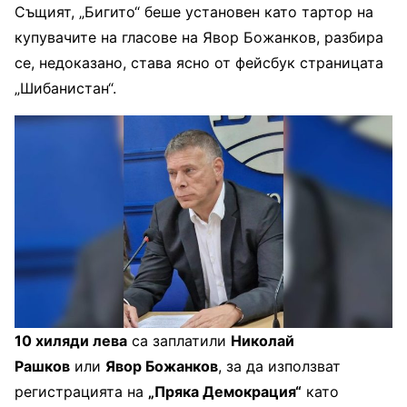
Същият, „Бигито“ беше установен като тартор на
купувачите на гласове на Явор Божанков, разбира
се, недоказано, става ясно от фейсбук страницата
„Шибанистан“.
10 хиляди лева
са заплатили
Николай
Рашков
или
Явор Божанков
, за да използват
регистрацията на
„Пряка Демокрация“
като