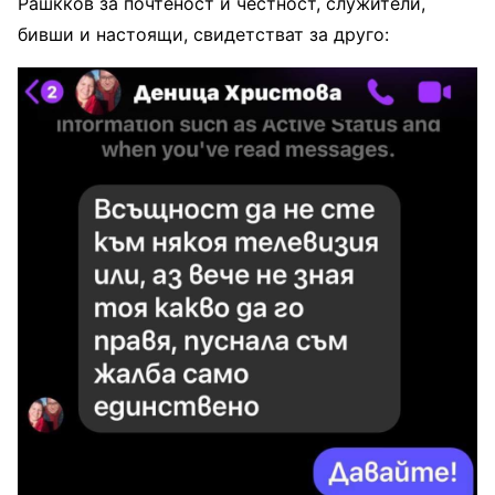
Рашкков за почтеност и честност, служители,
бивши и настоящи, свидетстват за друго: