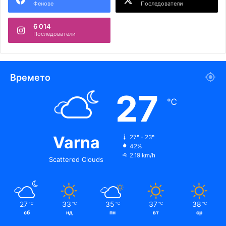
Фенове
Последователи
6 014
Последователи
Времето
27
℃
Varna
27º - 23º
42%
2.19 km/h
Scattered Clouds
27
33
35
37
38
℃
℃
℃
℃
℃
сб
нд
пн
вт
ср