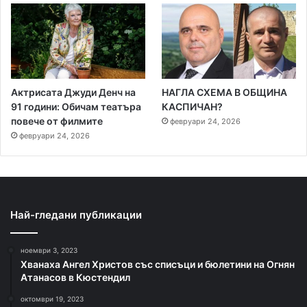
Актрисата Джуди Денч на
НАГЛА СХЕМА В ОБЩИНА
91 години: Обичам театъра
КАСПИЧАН?
повече от филмите
февруари 24, 2026
февруари 24, 2026
Най-гледани публикации
ноември 3, 2023
Хванаха Ангел Христов със списъци и бюлетини на Огнян
Атанасов в Кюстендил
октомври 19, 2023