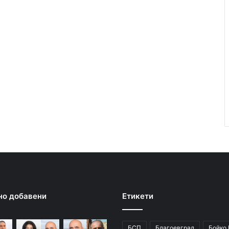
но добавени
Етикети
БСП
Благоевград
Бойко