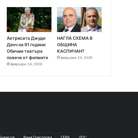
Актрисата Джуди
НАГЛА СХЕМА В
Денч на 91 години:
ОБЩИНА
Обичам театъра
КАСПИЧАН?
повече от филмите
февруари 24, 2026
февруари 24, 2026
 Борисов
Ваня Григорова
ГЕРБ
ДПС