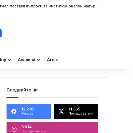
Кой прикрива нарушенията при туристическите влакчета в Бургас? Сигнал поставя въпроси за институционален чадър и бездействие на контролните органи.
m
оу
Анализи
Агент
Следвайте ни
12 230
11 365
Фенове
Последователи
6 014
Последователи