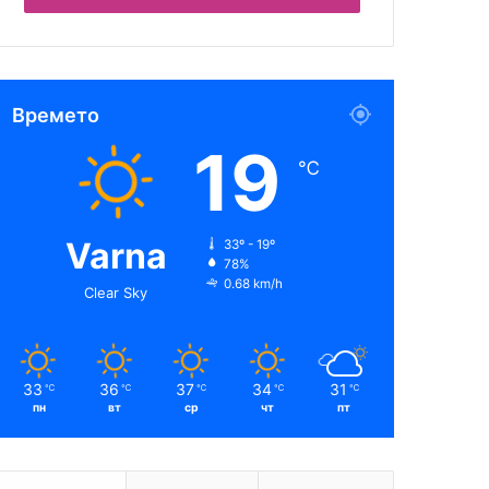
Времето
19
℃
Varna
33º - 19º
78%
0.68 km/h
Clear Sky
33
36
37
34
31
℃
℃
℃
℃
℃
пн
вт
ср
чт
пт