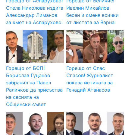
Горещо от Аспарухово!
Горещо от Величие!
Стела Николова издига
Ивелин Михайлов
Александър Лиманов
бесен и сменя всички
за кмет на Аспарухово
от листата за Варна
Горещо от БСП!
Горещо от Спас
Борислав Гуцанов
Спасов! Журналист
забранил на Павел
показа истината за
Раличков да присъства
Генадий Атанасов
на сесията на
Общински съвет