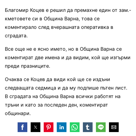
Благомир Коцев е решил да премахне един от зам.-
кметовете си в Община Варна, това се
коментирало след вчерашната оперативка в
сградата.
Все още не е ясно името, но в Община Варна се
коментират две имена и да видим, кой ще изгърми
преди празниците.
Очаква се Коцев да види кой ще се издъни
следващата седмица и да му подпише пътен лист.
В сградата на Община Варна всички работят на
тръни и като за последен ден, коментират
общинари.