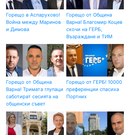
Горещо в Аспарухово!
Горещо от Община
Война между Маринов
Варна! Благомир Коцев
и Димова
скочи на ГЕРБ,
Възраждане и ТИМ
Горещо от Община
Горещо от ГЕРБ! 10000
Варна! Тримата глупаци
преференции спасиха
саботират сесията на
Портних
общински съвет