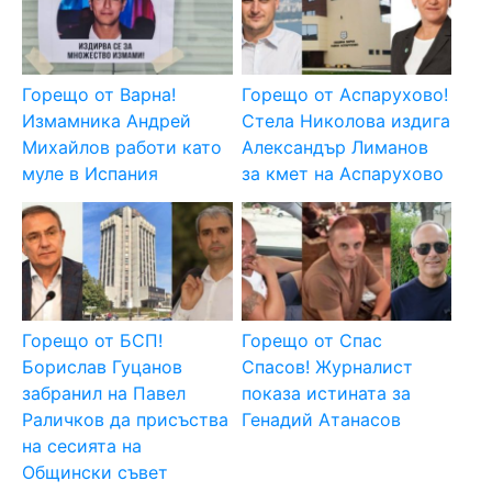
Горещо от Варна!
Горещо от Аспарухово!
Измамника Андрей
Стела Николова издига
Михайлов работи като
Александър Лиманов
муле в Испания
за кмет на Аспарухово
Горещо от БСП!
Горещо от Спас
Борислав Гуцанов
Спасов! Журналист
забранил на Павел
показа истината за
Раличков да присъства
Генадий Атанасов
на сесията на
Общински съвет