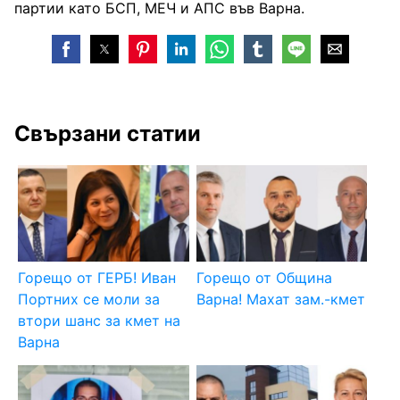
партии като БСП, МЕЧ и АПС във Варна.
Свързани статии
Горещо от ГЕРБ! Иван
Горещо от Община
Портних се моли за
Варна! Махат зам.-кмет
втори шанс за кмет на
Варна