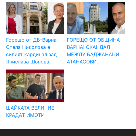
Горещо от ДБ-Варна!
ГОРЕЩО ОТ ОБЩИНА
Стела Николова е
ВАРНА! СКАНДАЛ
сивият кардинал зад
МЕЖДУ БАДЖАНАЦИ
Янислава Шопова
АТАНАСОВИ.
ШАЙКАТА ВЕЛИЧИЕ
КРАДАТ ИМОТИ