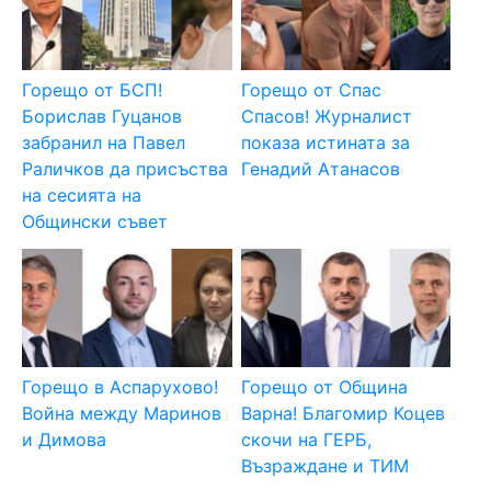
Горещо от БСП!
Горещо от Спас
Борислав Гуцанов
Спасов! Журналист
забранил на Павел
показа истината за
Раличков да присъства
Генадий Атанасов
на сесията на
Общински съвет
Горещо в Аспарухово!
Горещо от Община
Война между Маринов
Варна! Благомир Коцев
и Димова
скочи на ГЕРБ,
Възраждане и ТИМ