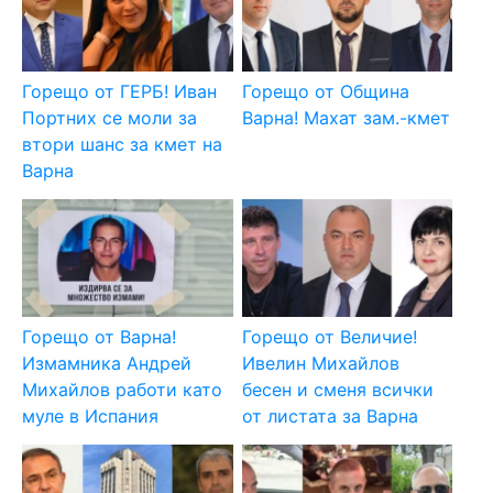
Горещо от ГЕРБ! Иван
Горещо от Община
Портних се моли за
Варна! Махат зам.-кмет
втори шанс за кмет на
Варна
Горещо от Варна!
Горещо от Величие!
Измамника Андрей
Ивелин Михайлов
Михайлов работи като
бесен и сменя всички
муле в Испания
от листата за Варна