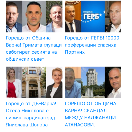
Горещо от Община
Горещо от ГЕРБ! 10000
Варна! Тримата глупаци
преференции спасиха
саботират сесията на
Портних
общински съвет
Горещо от ДБ-Варна!
ГОРЕЩО ОТ ОБЩИНА
Стела Николова е
ВАРНА! СКАНДАЛ
сивият кардинал зад
МЕЖДУ БАДЖАНАЦИ
Янислава Шопова
АТАНАСОВИ.