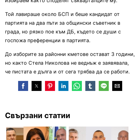
избираем както споделят съкварталците му.
Той лавираше около БСП и беше кандидат от
партията на два пъти за общински съветник в
града, но рязко пое към ДБ, където се души с
госпожа преференции в партията.
До изборите за районни кметове остават 3 години,
но както Стела Николова не веднъж е заявявала,
че пистата е дълга и от сега трябва да се работи.
Свързани статии