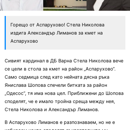
Горещо от Аспарухово! Стела Николова
издига Александър Лиманов за кмет на
Аспарухово
Сивият кардинал в ДБ Варна Стела Николова вече
се цели в стола за кмет на район „Аспарухово“.
Само седмица след като нейната дясна ръка
Янислава Шопова спечели битката за район
„Одесос“, тя има нова цел. Приближени до Шопова
споделят, че е имало тройна среща между нея,
Стела Николова и Александър Лиманов.
В Аспарухово Лиманов е разпознаваем, но не е