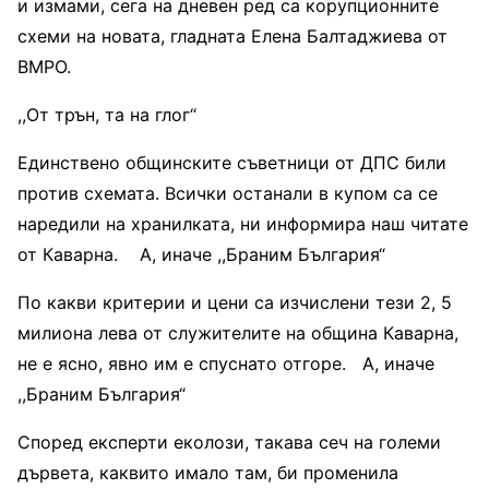
и измами, сега на дневен ред са корупционните
схеми на новата, гладната Елена Балтаджиева от
ВМРО.
,,От трън, та на глог“
Единствено общинските съветници от ДПС били
против схемата. Всички останали в купом са се
наредили на хранилката, ни информира наш читате
от Каварна. А, иначе ,,Браним България“
По какви критерии и цени са изчислени тези 2, 5
милиона лева от служителите на община Каварна,
не е ясно, явно им е спуснато отгоре. А, иначе
,,Браним България“
Според експерти еколози, такава сеч на големи
дървета, каквито имало там, би променила