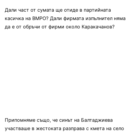
Дали част от сумата ще отиде в партийната
касичка на ВМРО? Дали фирмата изпълнител няма
да е от обръчи от фирми около Каракачанов?
Припомняме също, че синът на Балтаджиева
участваше в жестоката разправа с кмета на село