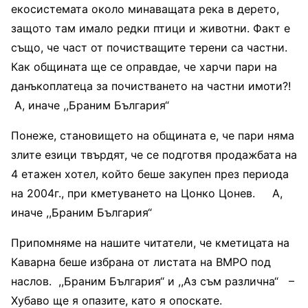
екосистемата около минаващата река в дерето,
защото там имало редки птици и животни. Факт е
също, че част от почистващите терени са частни.
Как общината ще се оправдае, че харчи пари на
данъкоплатеца за почистването на частни имоти?!
А, иначе ,,Браним България“
Понеже, становището на общината е, че пари няма
злите езици твърдят, че се подготвя продажбата на
4 етажен хотел, който беше закупен през периода
на 2004г., при кметуването на Цонко Цонев. А,
иначе ,,Браним България“
Припомняме на нашите читатели, че кметицата на
Каварна беше избрана от листата на ВМРО под
наслов. ,,Браним България“ и ,,Аз съм различна“ –
Хубаво ще я опазите, като я опоскате.