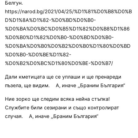
Белгун.
https://narod.bg/2021/04/25/%D1%81%D0%B8%D0%B
D%D1%8A%D1%82-%D0%BD%D0%B0-
%D0%BA%D0%BC%D0%B5%D1%82%D0%B8%D1%86
%D0%B0%D1%82%D0%B0-%D0%BD%D0%B0-
%D0%BA%D0%B0%D0%B2%D0%B0%D1%80%D0%BD
%D0%B0-%D0%BE%D1%82-
%D0%B2%D0%BC%D1%80%D0%BE-%D0%B7/
Дали кметицата ще се уплаши и ще пренареди
пъзела, ще видим. А, иначе ,,Браним България“
Ние зорко ще следим всяка нейна стъпка!
Службите били сезирани и също контролират
случая. А, иначе ,,Браним България“